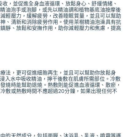
體吸收，並促進全身血液循環、放鬆身心、舒緩情緒、
滴精油泡手或泡腳，或先以精油調和植物基底油按摩後
你減輕壓力，緩解疲勞，改善睡眠質量，並且可以幫助
提神、清新和消除疲勞作用。使用茶樹精油泡澡具有抗
有鎮靜、放鬆和安撫作用，助你減輕壓力和焦慮，提高
然療法，更可促進細胞再生，並且可以幫助你放鬆身
全浸入水中吸收精油，擰干後敷在肌膚所需部位。冷敷
在發燒時能幫助退燒。熱敷則能促進血液循環、散瘀，
冷敷或熱敷時間不應超過20分鐘，如果出現任何不
品中的天然成分，包括面膜、沐浴乳、乳液、噴霧等護