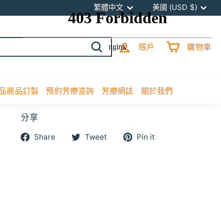
語
貨
繁體中文
美國 (USD $)
言
幣
賬戶
購物車
開
始
搜
尋
品商品訂製
預約芳療咨詢
芳療網誌
關於我們
分享
分
分
分
Share
Tweet
Pin it
享
享
享
到
到
到
Facebook
Twitter
pinterest