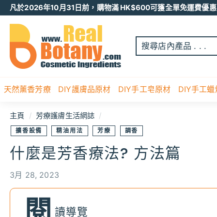
跳
凡於2026年10月31日前，購物滿 HK$600可獲全單免運費優惠 
至
Pause
内
R
slideshow
容
E
A
L
B
O
天然薰香芳療
DIY護膚品原材
DIY手工皂原材
DIY手工
T
A
主頁
/
芳療護膚生活網誌
/
N
Y
擴香設備
精油用法
芳療
調香
什麼是芳香療法? 方法篇
3月 28, 2023
閱
讀導覽