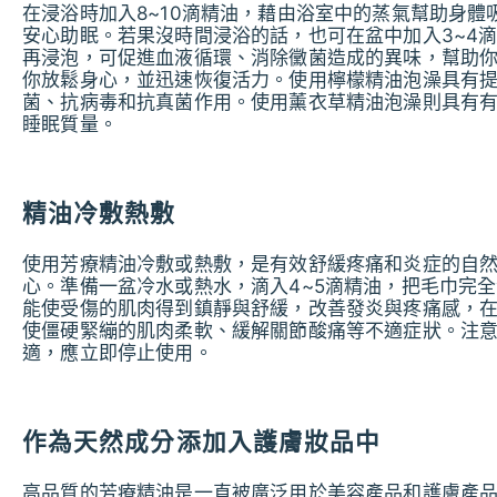
在浸浴時加入8~10滴精油，藉由浴室中的蒸氣幫助身
安心助眠。若果沒時間浸浴的話，也可在盆中加入3~4
再浸泡，可促進血液循環、消除黴菌造成的異味，幫助
你放鬆身心，並迅速恢復活力。使用檸檬精油泡澡具有
菌、抗病毒和抗真菌作用。使用薰衣草精油泡澡則具有
睡眠質量。
精油冷敷熱敷
使用芳療精油冷敷或熱敷，是有效舒緩疼痛和炎症的自
心。準備一盆冷水或熱水，滴入4~5滴精油，把毛巾完
能使受傷的肌肉得到鎮靜與舒緩，改善發炎與疼痛感，
使僵硬緊繃的肌肉柔軟、緩解關節酸痛等不適症狀。注意
適，應立即停止使用。
作為天然成分添加入護膚妝品中
高品質的芳療精油是一直被廣泛用於美容產品和護膚產