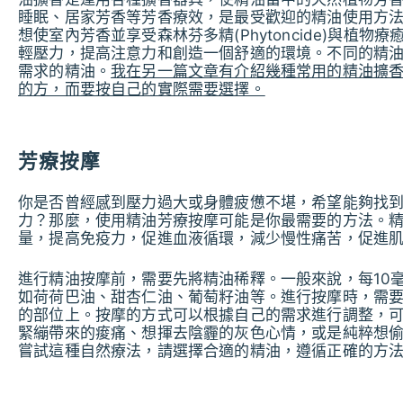
睡眠、居家芳香等芳香療效，是最受歡迎的精油使用方
想使室內芳香並享受森林芬多精(Phytoncide)與植
輕壓力，提高注意力和創造一個舒適的環境。不同的精
需求的精油。
我在另一篇文章有介紹幾種常用的精油擴
的方，而要按自己的實際需要選擇。
芳療按摩
你是否曾經感到壓力過大或身體疲憊不堪，希望能夠找
力？那麼，使用精油芳療按摩可能是你最需要的方法。
量，提高免疫力，促進血液循環，減少慢性痛苦，促進
進行精油按摩前，需要先將精油稀釋。一般來說，每10
如荷荷巴油、甜杏仁油、葡萄籽油等。進行按摩時，需
的部位上。按摩的方式可以根據自己的需求進行調整，
緊繃帶來的痠痛、想揮去陰霾的灰色心情，或是純粹想
嘗試這種自然療法，請選擇合適的精油，遵循正確的方