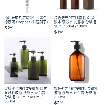
透明玻璃刻度滴管1ml 黑色
棕色避光PET噴霧瓶 保濕化
橡膠頭 Dropper (附送刷子)
妝水 驅蚊水 花露水 分裝瓶
20ml / 50ml / 100ml
$2
$
00
$1
$
00
2
1
.
.
0
0
0
0
墨綠避光PETG按壓瓶 四方
棕色避光PET按壓瓶 泵頭乳
泵頭乳液瓶 洗髮水 沐浴露
液瓶 洗髮水 沐浴露 分裝瓶
分裝瓶 280ml / 450ml /
300ml
650ml
$2
$
00