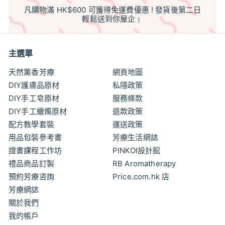
凡購物滿 HK$600 可獲得免運費優惠 ! 發貨後第二日
輕鬆送到你屋企﹗
主選單
天然薰香芳療
網頁地圖
DIY護膚品原材
私隱政策
DIY手工皂原材
服務條款
DIY手工蠟燭原材
退款政策
配方教學套裝
運送政策
用品包裝參考書
芳療生活網誌
證書課程工作坊
PINKOI設計館
禮品商品訂製
RB Aromatherapy
預約芳療咨詢
Price.com.hk 店
芳療網誌
關於我們
我的帳戶