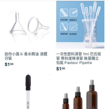
迷你小漏斗 香水精油 液體
一次性塑料滴管 1ml 巴氏吸
分裝
管 帶刻度移液管 無菌獨立
包裝 Pasteur Pipette
$1
$
00
$1
$
00
1
1
.
.
0
0
0
0