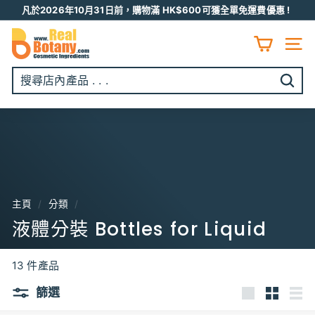
跳
凡於2026年10月31日前，購物滿 HK$600可獲全單免運費優惠 !
至
Pause
R
内
slideshow
容
E
網頁
A
L
開
B
始
O
搜
T
尋
A
N
Y
主頁
/
分類
/
液體分裝 Bottles for Liquid
13 件產品
篩選
大
小
列