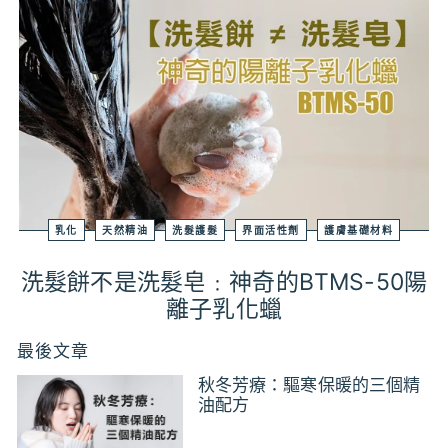
乳化
天然精油
洗髮護髮
界面活性劑
護膚基礎材料
洗髮餅不是洗髮皂﹕神奇的BTMS-50陽
離子乳化蠟
最後文章
秋冬芳療：驅寒保暖的三個精
油配方