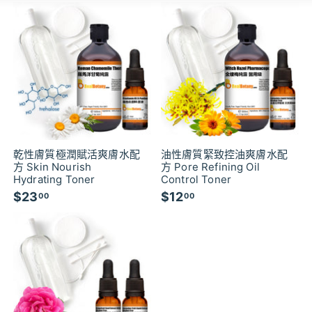
乾性膚質極潤賦活爽膚水配
油性膚質緊致控油爽膚水配
方 Skin Nourish
方 Pore Refining Oil
Hydrating Toner
Control Toner
$23
$
$12
$
00
00
2
1
3
2
.
.
0
0
0
0