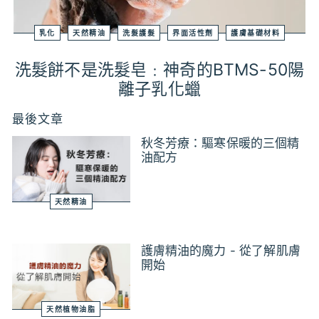
乳化
天然精油
洗髮護髮
界面活性劑
護膚基礎材料
洗髮餅不是洗髮皂﹕神奇的BTMS-50陽
離子乳化蠟
最後文章
秋冬芳療：驅寒保暖的三個精
油配方
天然精油
護膚精油的魔力 - 從了解肌膚
開始
天然植物油脂