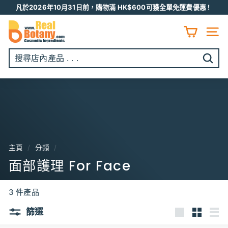
跳
凡於2026年10月31日前，購物滿 HK$600可獲全單免運費優惠 !
至
Pause
R
内
slideshow
容
E
網頁
A
L
開
B
始
O
搜
T
尋
A
N
Y
主頁
/
分類
/
面部護理 For Face
3 件產品
篩選
大
小
列