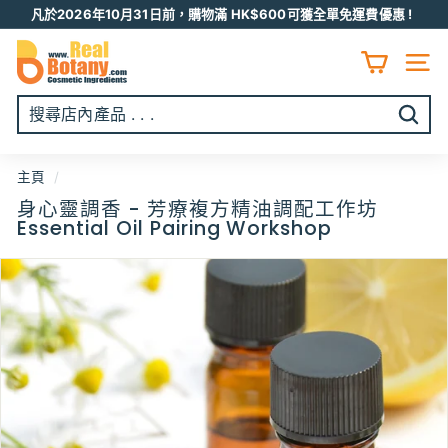
跳
凡於2026年10月31日前，購物滿 HK$600可獲全單免運費優惠 !
至
Pause
R
内
slideshow
容
E
網頁
A
L
開
B
始
O
搜
主頁
/
T
尋
身心靈調香 - 芳療複方精油調配工作坊
A
Essential Oil Pairing Workshop
N
Y