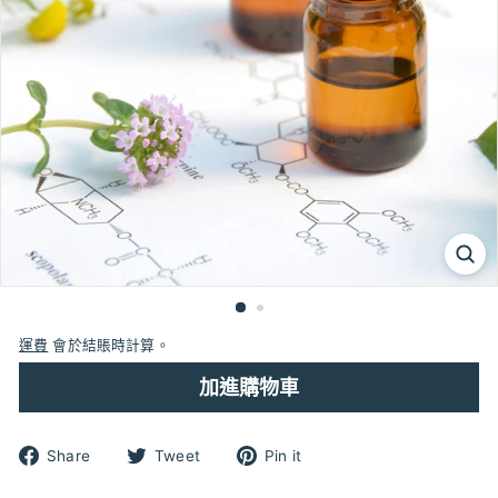
運費
會於結賬時計算。
加進購物車
分
分
分
Share
Tweet
Pin it
享
享
享
到
到
到