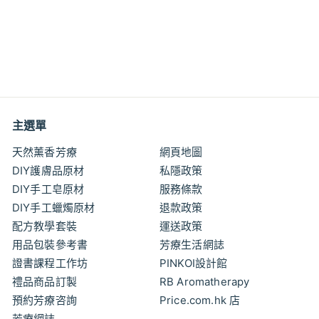
身心靈調香 - 芳療複方
精油調配工作坊
Essential Oil Pairing
Workshop
$63
$
00
6
3
.
0
主選單
0
天然薰香芳療
網頁地圖
DIY護膚品原材
私隱政策
DIY手工皂原材
服務條款
DIY手工蠟燭原材
退款政策
配方教學套裝
運送政策
用品包裝參考書
芳療生活網誌
證書課程工作坊
PINKOI設計館
禮品商品訂製
RB Aromatherapy
預約芳療咨詢
Price.com.hk 店
芳療網誌