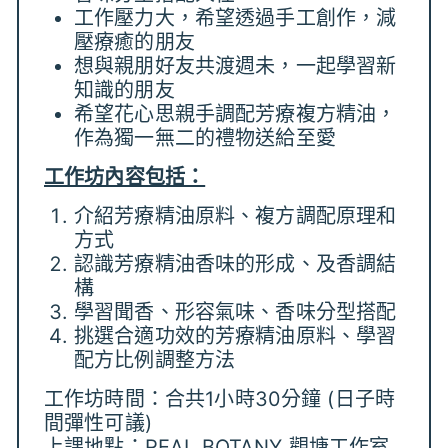
工作壓力大，希望透過手工創作，減
壓療癒的朋友
想與親朋好友共渡週未，一起學習新
知識的朋友
希望花心思親手調配芳療複方精油，
作為獨一無二的禮物送給至愛
工作坊內容包括：
介紹芳療精油原料、複方調配原理和
方式
認識芳療精油香味的形成、及香調結
構
學習聞香、形容氣味、香味分型搭配
挑選合適功效的芳療精油原料、學習
配方比例調整方法
工作坊時間
：
合共1小時30分鐘 (日子時
間彈性可議)
上課地點
：
REAL BOTANY 觀塘工作室