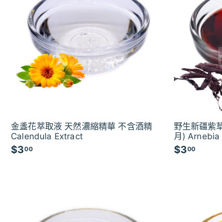
金盞花萃取液 天然濃縮精華 不含酒精
野生新疆紫草
Calendula Extract
月) Arnebia 
$3
$
$3
$
00
00
3
3
.
.
0
0
0
0