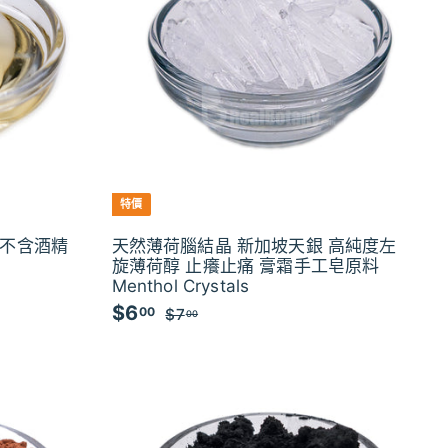
特價
 不含酒精
天然薄荷腦結晶 新加坡天銀 高純度左
旋薄荷醇 止癢止痛 膏霜手工皂原料
Menthol Crystals
$6
$
特
00
$7
$
00
價
7
6
.
.
0
0
0
0