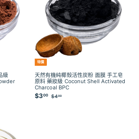
特價
品級
天然有機純椰殼活性炭粉 面膜 手工皂
Powder
原料 藥妝級 Coconut Shell Activated
Charcoal BPC
$3
$
特
00
$4
$
00
價
4
3
.
.
0
0
0
0