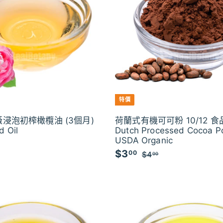
特價
浸泡初榨橄欖油 (3個月)
荷蘭式有機可可粉 10/12 食
d Oil
Dutch Processed Cocoa 
USDA Organic
$
$3
$
特
6
00
$4
$
00
價
4
3
0
.
.
0
0
0
0
0