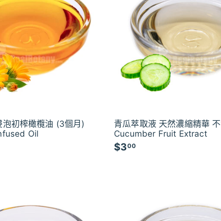
泡初榨橄欖油 (3個月)
青瓜萃取液 天然濃縮精華 
nfused Oil
Cucumber Fruit Extract
$3
$
00
$
3
.
0
0
0
0