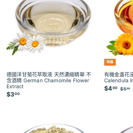
特價
德國洋甘菊花萃取液 天然濃縮精華 不
有機金盞花浸
含酒精 German Chamomile Flower
Calendula I
Extract
$4
$
特
00
$5
00
$3
$
價
5
00
4
.
3
.
.
0
0
0
0