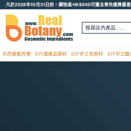
跳
凡於2026年10月31日前，購物滿 HK$600可獲全單免運費優惠 
至
Pause
内
R
slideshow
容
E
A
L
B
O
天然薰香芳療
DIY護膚品原材
DIY手工皂原材
DIY手工
T
A
N
Y