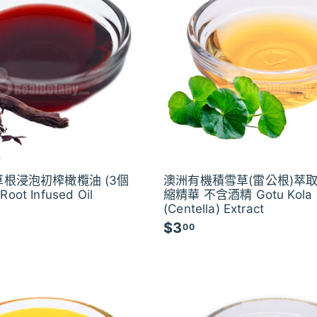
根浸泡初榨橄欖油 (3個
澳洲有機積雪草(雷公根)萃取
Root Infused Oil
縮精華 不含酒精 Gotu Kola
(Centella) Extract
$3
$
00
3
.
0
0