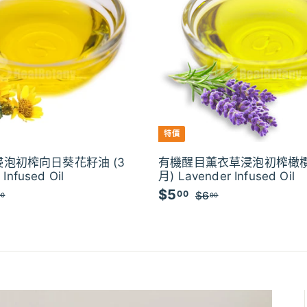
特價
泡初榨向日葵花籽油 (3
有機醒目薰衣草浸泡初榨橄欖
Infused Oil
月) Lavender Infused Oil
$5
$
特
00
$
$6
$
00
00
價
1
6
5
3
.
.
.
0
0
0
0
0
0