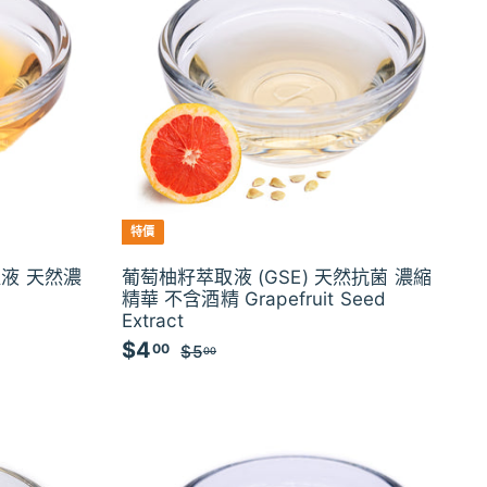
特價
液 天然濃
葡萄柚籽萃取液 (GSE) 天然抗菌 濃縮
精華 不含酒精 Grapefruit Seed
Extract
$4
$
特
00
$5
$
00
價
5
4
.
.
0
0
0
0