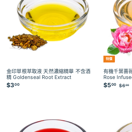
特價
金印草根萃取液 天然濃縮精華 不含酒
有機千葉蔷薇
精 Goldenseal Root Extract
Rose Infuse
$3
$
$5
$
特
00
00
$6
00
價
3
5
.
.
.
0
0
0
0