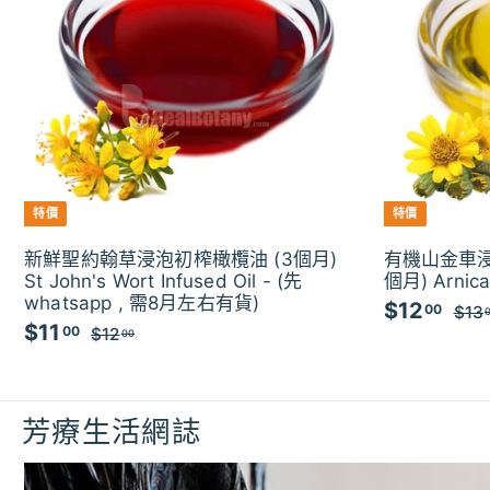
特價
特價
新鮮聖約翰草浸泡初榨橄欖油 (3個月)
有機山金車浸
St John's Wort Infused Oil - (先
個月) Arnica 
whatsapp , 需8月左右有貨)
$12
$
特
00
$13
$11
$
特
價
00
$12
$
1
00
價
1
1
2
2
1
.
.
.
0
0
芳療生活網誌
0
0
0
0