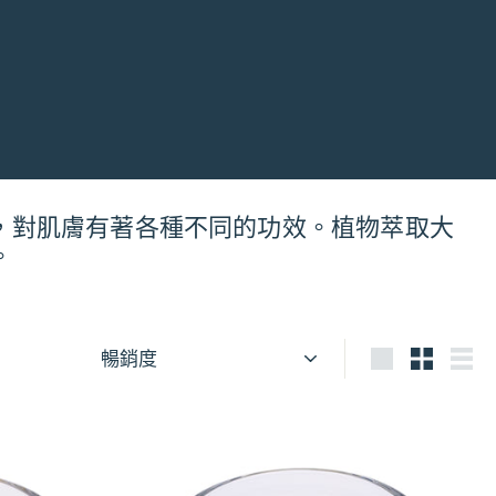
，對肌膚有著各種不同的功效。植物萃取大
。
排
序
大
小
列