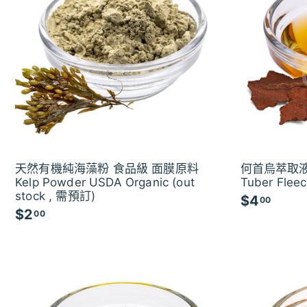
天然有機純海藻粉 食品級 面膜原料
何首烏萃取液
Kelp Powder USDA Organic (out
Tuber Fleec
stock , 需預訂)
$4
$
00
$2
$
00
4
2
.
.
0
0
0
0