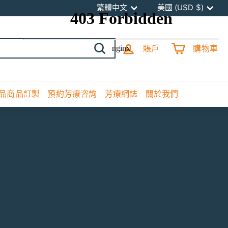
語
貨
繁體中文
美國 (USD $)
言
幣
賬戶
購物車
開
始
搜
尋
品商品訂製
預約芳療咨詢
芳療網誌
關於我們