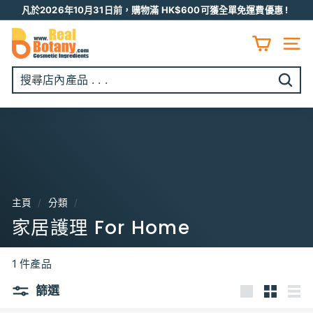
跳
凡於2026年10月31日前，購物滿 HK$600可獲全單免運費優惠 !
至
Pause
R
内
slideshow
容
E
網頁
A
L
開
B
始
O
搜
T
尋
A
N
Y
主頁
/
分類
/
家居護理 For Home
1 件產品
篩選
大
小
列