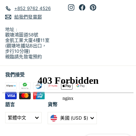
Instagram
Facebook
Pinterest
+852 9762 4526
給我們發電郵
地址﹕
觀塘鴻圖道58號
金凱工業大廈4樓11室
(觀塘地鐵站B出口，
步行10分鐘)
親臨請先致電預約
我們接受
語言
貨幣
繁體中文
美國 (USD $)