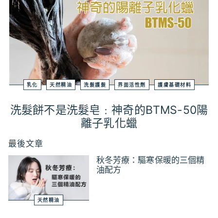
乳化
天然精油
洗髮護髮
界面活性劑
護膚基礎材料
洗髮餅不是洗髮皂﹕神奇的BTMS-50陽
離子乳化蠟
最後文章
秋冬芳療：驅寒保暖的三個精
油配方
天然精油