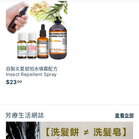
自製炎夏蚊怕水噴霧配方
Insect Repellent Spray
$23
$
00
2
3
.
0
芳療生活網誌
0
查看全部