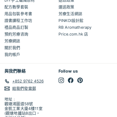
DIY手工蠟燭原材
退款政策
配方教學套裝
運送政策
用品包裝參考書
芳療生活網誌
證書課程工作坊
PINKOI設計館
禮品商品訂製
RB Aromatherapy
預約芳療咨詢
Price.com.hk 店
芳療網誌
關於我們
我的帳戶
與我們聯絡
Follow us
Instagram
Facebook
Pinterest
+852 9762 4526
給我們發電郵
地址﹕
觀塘鴻圖道58號
金凱工業大廈4樓11室
(觀塘地鐵站B出口，