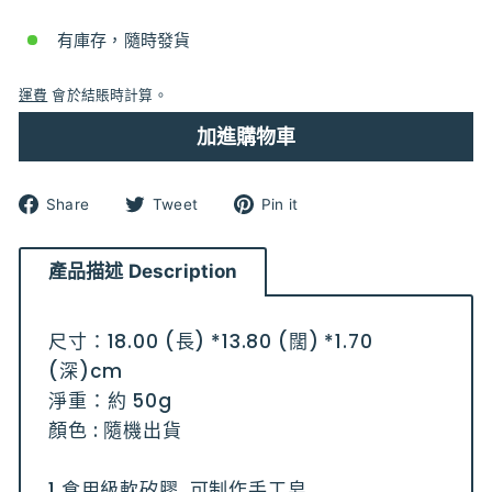
有庫存，隨時發貨
運費
會於結賬時計算。
加進購物車
分
分
分
Share
Tweet
Pin it
享
享
享
到
到
到
Facebook
Twitter
pinterest
產品描述 Description
尺寸：18.00 (長) *13.80 (闊) *1.70
(深)cm
淨重：約 50g
顏色 : 隨機出貨
1.食用級軟矽膠, 可制作手工皂