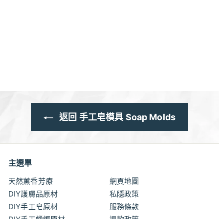
手工皂可愛寵物小爪印
矽膠模 (6入)
$3
$
00
3
.
0
0
返回 手工皂模具 Soap Molds
主選單
天然薰香芳療
網頁地圖
DIY護膚品原材
私隱政策
DIY手工皂原材
服務條款