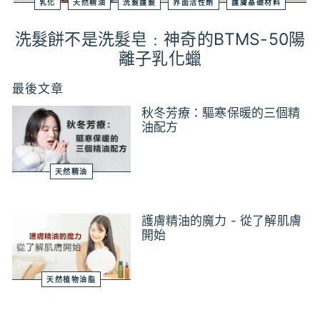
乳化
天然精油
洗髮護髮
界面活性劑
護膚基礎材料
洗髮餅不是洗髮皂﹕神奇的BTMS-50陽
離子乳化蠟
最後文章
秋冬芳療：驅寒保暖的三個精
油配方
天然精油
護膚精油的魔力 - 從了解肌膚
開始
天然植物油脂