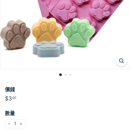
價錢
特
$3
$3.00
00
價
數量
−
+