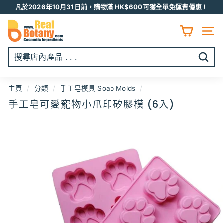
跳
凡於2026年10月31日前，購物滿 HK$600可獲全單免運費優惠 !
至
Pause
R
内
slideshow
容
E
網頁
A
L
開
B
始
O
搜
主頁
/
分類
/
手工皂模具 Soap Molds
/
T
尋
手工皂可愛寵物小爪印矽膠模 (6入)
A
N
Y