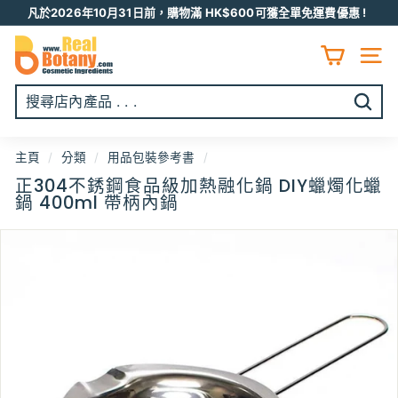
跳
凡於2026年10月31日前，購物滿 HK$600可獲全單免運費優惠 !
至
Pause
R
内
slideshow
容
E
網頁
A
L
開
B
始
O
搜
主頁
/
分類
/
用品包裝參考書
/
T
尋
正304不銹鋼食品級加熱融化鍋 DIY蠟燭化蠟
A
鍋 400ml 帶柄內鍋
N
Y