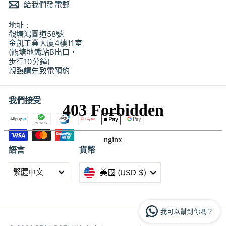
給我們發電郵
地址﹕
觀塘鴻圖道58號
金凱工業大廈4樓11室
(觀塘地鐵站B出口，
步行10分鐘)
親臨請先致電預約
我們接受
語言
貨幣
繁體中文
美國 (USD $)
我可以幫到你嗎？