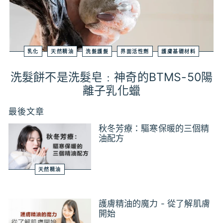
乳化
天然精油
洗髮護髮
界面活性劑
護膚基礎材料
洗髮餅不是洗髮皂﹕神奇的BTMS-50陽
離子乳化蠟
最後文章
秋冬芳療：驅寒保暖的三個精
油配方
天然精油
護膚精油的魔力 - 從了解肌膚
開始