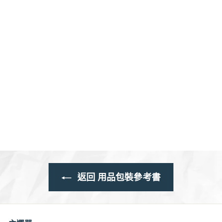
特價
正304不銹鋼食品級加熱
融化鍋 DIY蠟燭化蠟鍋
400ml 帶柄內鍋
特
$5
$
00
$8
$
00
價
8
5
.
.
0
0
0
0
返回 用品包裝參考書