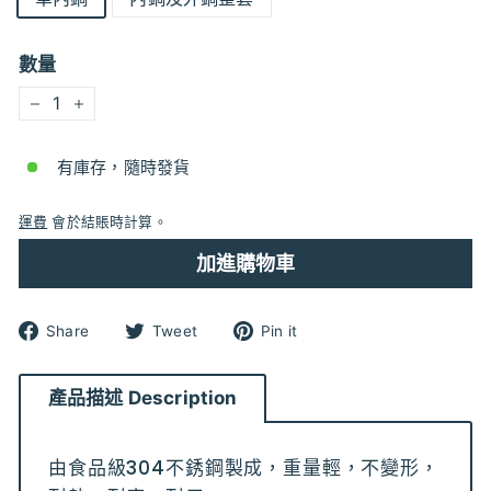
數量
−
+
有庫存，隨時發貨
運費
會於結賬時計算。
加進購物車
分
分
分
Share
Tweet
Pin it
享
享
享
到
到
到
Facebook
Twitter
pinterest
產品描述 Description
由食品級304不銹鋼製成，重量輕，不變形，