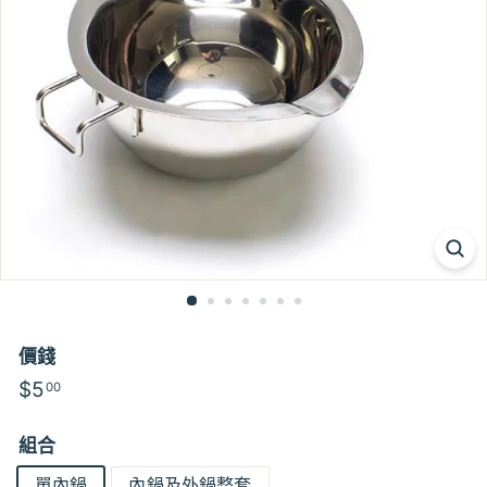
價錢
特
特
$5
$5.00
00
價
價
組合
單內鍋
內鍋及外鍋整套