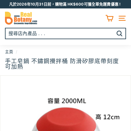
跳
凡於2026年10月31日前，購物滿 HK$600可獲全單免運費優惠 !
至
Pause
R
内
slideshow
容
E
網頁
A
L
開
B
始
O
搜
主頁
/
T
尋
手工皂鍋 不鏽鋼攪拌桶 防滑矽膠底帶刻度
A
可加熱
N
Y