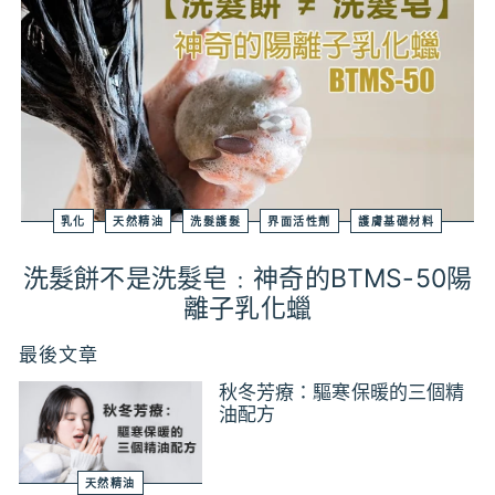
乳化
天然精油
洗髮護髮
界面活性劑
護膚基礎材料
洗髮餅不是洗髮皂﹕神奇的BTMS-50陽
離子乳化蠟
最後文章
秋冬芳療：驅寒保暖的三個精
油配方
天然精油