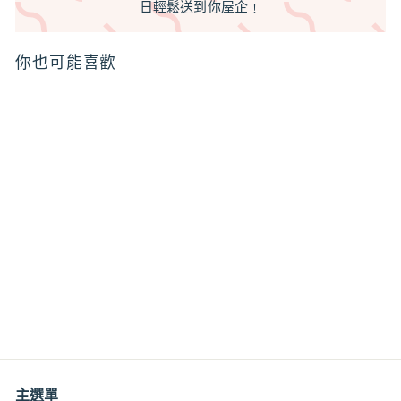
日輕鬆送到你屋企﹗
你也可能喜歡
特價
手工皂鍋 不鏽鋼攪拌桶
防滑矽膠底帶刻度 可加
熱
特
$12
$
00
$13
$
00
價
1
1
3
2
.
.
0
0
0
主選單