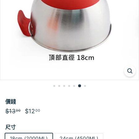
價錢
特
$13
$13.00
特
$12
$12.00
00
00
價
價
尺寸
18cm (2000ML)
24cm (4500ML)