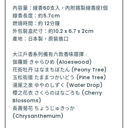
內容量：線香60支入，內附錫製線香座1個
線香長度：約5.7cm
燃燒時間：約 12分鐘
外包裝盒尺寸：約10.2 x 6.7 x 2cm
產地：日本製，原裝進口
大江戶香系列備有六款香味選擇﹕
伽羅姬 きゃらひめ (Aloeswood)
花街牡丹 はなまちぼたん (Peony Tree)
玉松街道 たままつかいどう (Pine Tree)
湯屋之泉 ゆやのしずく (Water Drop)
櫻之花衣 さくらのはなごろも (Cherry
Blossoms)
長壽菊花 ちょうじゅきっか
(Chrysanthemum)