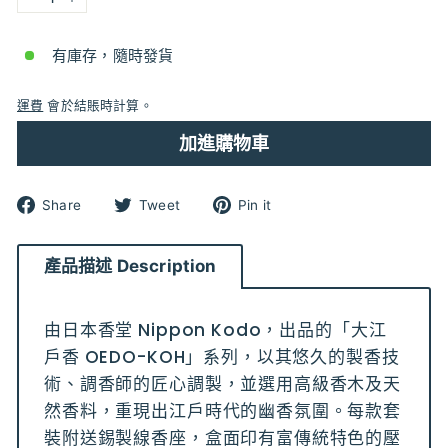
−
+
有庫存，隨時發貨
運費
會於結賬時計算。
加進購物車
分
分
分
Share
Tweet
Pin it
享
享
享
到
到
到
Facebook
Twitter
pinterest
產品描述 Description
由日本香堂 Nippon Kodo，出品的「大江
戶香 OEDO-KOH」系列，以其悠久的製香技
術、調香師的匠心調製，並選用高級香木及天
然香料，重現出江戶時代的幽香氛圍。每款套
裝附送錫製線香座，盒面印有富傳統特色的壓