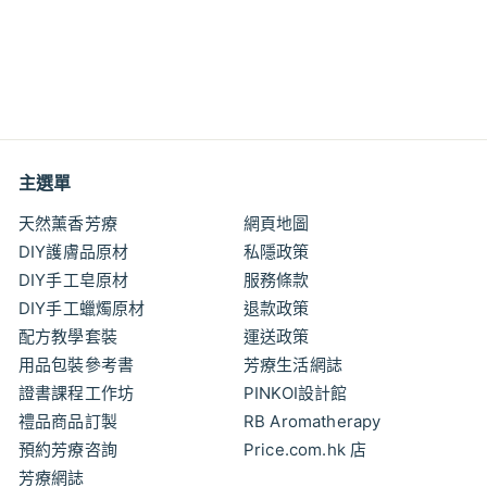
KOH 櫻之花衣 香薰線香
60支 附香立 傳統日本工
藝
特
特
$19
$
00
$21
$
00
價
價
2
1
1
9
.
.
0
0
0
主選單
0
天然薰香芳療
網頁地圖
DIY護膚品原材
私隱政策
DIY手工皂原材
服務條款
DIY手工蠟燭原材
退款政策
配方教學套裝
運送政策
用品包裝參考書
芳療生活網誌
證書課程工作坊
PINKOI設計館
禮品商品訂製
RB Aromatherapy
預約芳療咨詢
Price.com.hk 店
芳療網誌