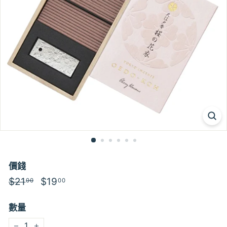
價錢
特
$21
$21.00
特
$19
$19.00
00
00
價
價
數量