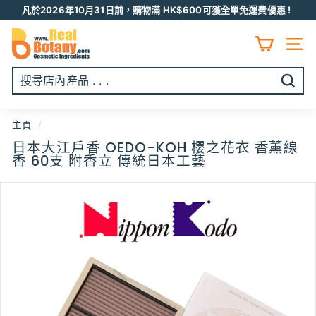
跳
凡於2026年10月31日前，購物滿 HK$600可獲全單免運費優惠 !
至
Pause
R
内
slideshow
容
E
網頁
A
L
開
B
始
O
搜
主頁
/
T
尋
日本大江戶香 OEDO-KOH 櫻之花衣 香薰線
A
香 60支 附香立 傳統日本工藝
N
Y