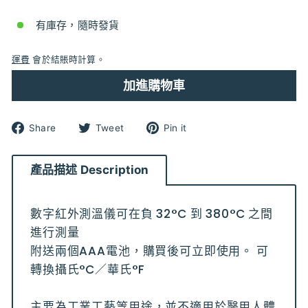
有庫存，隨時發貨
運費
會於結賬時計算。
加進購物車
分
分
分
Share
Tweet
Pin it
享
享
享
到
到
到
Facebook
Twitter
pinterest
產品描述 Description
數字紅外測溫儀可在負 32
°C
到 380
°C
之間
進行測量
附送兩個AAA電池，購買後可立即使用。 可
轉換攝氏
°C
／華氏°F
主要為工業工藝等用途，並不適用於醫用人體