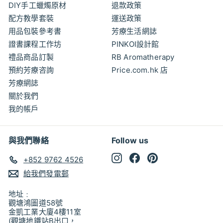
DIY手工蠟燭原材
退款政策
配方教學套裝
運送政策
用品包裝參考書
芳療生活網誌
證書課程工作坊
PINKOI設計館
禮品商品訂製
RB Aromatherapy
預約芳療咨詢
Price.com.hk 店
芳療網誌
關於我們
我的帳戶
與我們聯絡
Follow us
Instagram
Facebook
Pinterest
+852 9762 4526
給我們發電郵
地址﹕
觀塘鴻圖道58號
金凱工業大廈4樓11室
(觀塘地鐵站B出口，