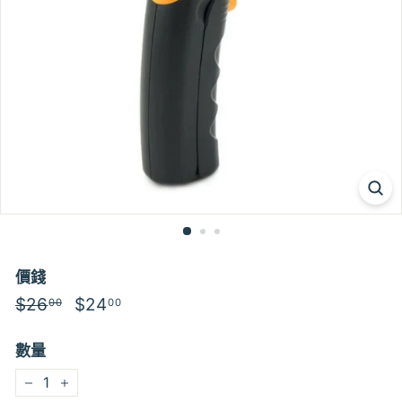
價錢
特
$26
$26.00
特
$24
$24.00
00
00
價
價
數量
−
+