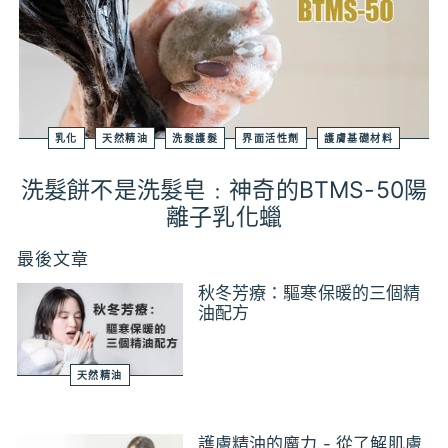
乳化
天然精油
洗髮護髮
界面活性劑
護膚基礎材料
洗髮餅不是洗髮皂﹕神奇的BTMS-50陽
離子乳化蠟
最後文章
秋冬芳療：驅寒保暖的三個精
油配方
天然精油
護膚精油的魔力 - 從了解肌膚