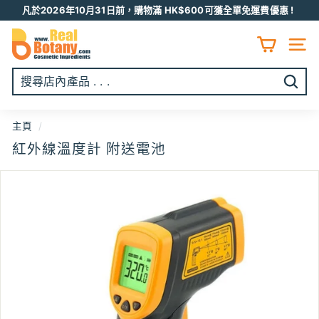
跳
凡於2026年10月31日前，購物滿 HK$600可獲全單免運費優惠 !
至
Pause
R
内
slideshow
容
E
網頁
A
L
開
B
始
O
搜
主頁
/
T
尋
紅外線溫度計 附送電池
A
N
Y