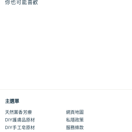
你也可能喜歡
特價
紅外線溫度計 附送電池
特
特
$24
$
00
$26
$
00
價
價
2
2
6
4
.
.
0
0
0
主選單
0
天然薰香芳療
網頁地圖
DIY護膚品原材
私隱政策
DIY手工皂原材
服務條款