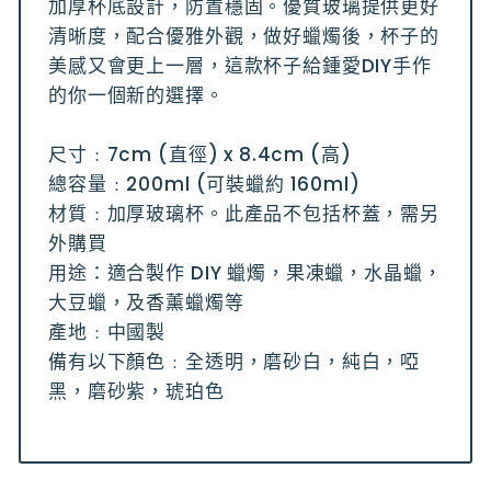
加厚杯底設計，防置穩固。優質玻璃提供更好
清晰度，配合優雅外觀，做好蠟燭後，杯子的
美感又會更上一層，這款杯子給鍾愛DIY手作
的你一個新的選擇。
尺寸﹕7cm (直徑) x 8.4cm (高)
總容量﹕200ml (可裝蠟約 160ml)
材質﹕加厚玻璃杯。此產品不包括杯蓋，需另
外購買
用途：適合製作 DIY 蠟燭，果凍蠟，水晶蠟，
大豆蠟，及香薰蠟燭等
產地﹕中國製
備有以下顏色﹕全透明，磨砂白，純白，啞
黑，磨砂紫，琥珀色