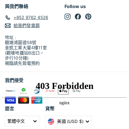
與我們聯絡
Follow us
Instagram
Facebook
Pinterest
+852 9762 4526
給我們發電郵
地址﹕
觀塘鴻圖道58號
金凱工業大廈4樓11室
(觀塘地鐵站B出口，
步行10分鐘)
親臨請先致電預約
我們接受
語言
貨幣
繁體中文
美國 (USD $)