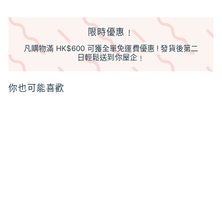
限時優惠﹗
凡購物滿 HK$600 可獲全單免運費優惠 ! 發貨後第二
日輕鬆送到你屋企﹗
你也可能喜歡
香薰蠟燭玻璃杯 牛津款
200ml 琥珀色 不連蓋
$3
$
00