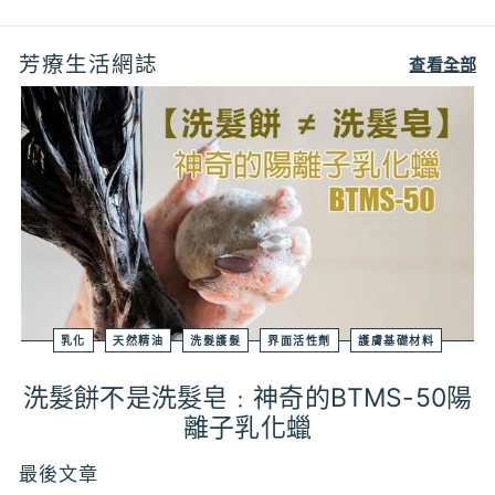
芳療生活網誌
查看全部
乳化
天然精油
洗髮護髮
界面活性劑
護膚基礎材料
洗髮餅不是洗髮皂﹕神奇的BTMS-50陽
離子乳化蠟
最後文章