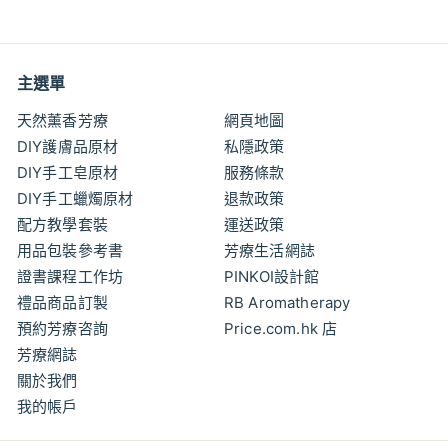
3
.
0
0
主選單
天然薰香芳療
網頁地圖
DIY護膚品原材
私隱政策
DIY手工皂原材
服務條款
DIY手工蠟燭原材
退款政策
配方教學套裝
運送政策
用品包裝參考書
芳療生活網誌
證書課程工作坊
PINKOI設計館
禮品商品訂製
RB Aromatherapy
預約芳療咨詢
Price.com.hk 店
芳療網誌
關於我們
我的帳戶