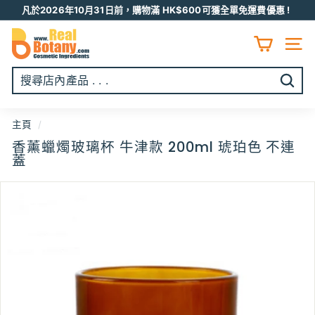
跳
凡於2026年10月31日前，購物滿 HK$600可獲全單免運費優惠 !
至
Pause
R
内
slideshow
容
E
網頁
A
L
開
B
始
O
搜
主頁
/
T
尋
香薰蠟燭玻璃杯 牛津款 200ml 琥珀色 不連
A
蓋
N
Y