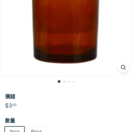
價錢
特
特
$3
$3.00
00
價
價
數量
1pcs
6pcs