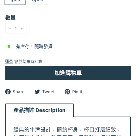
數量
−
+
有庫存，隨時發貨
運費
會於結賬時計算。
加進購物車
分
分
分
Share
Tweet
Pin it
享
享
享
到
到
到
Facebook
Twitter
pinterest
產品描述 Description
經典的牛津設計，簡約杯身，杯口打磨細致，