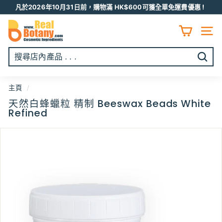
跳
凡於2026年10月31日前，購物滿 HK$600可獲全單免運費優惠 !
至
Pause
R
内
slideshow
容
E
網頁
A
L
開
B
始
O
搜
主頁
/
T
尋
天然白蜂蠟粒 精制 Beeswax Beads White
A
Refined
N
Y