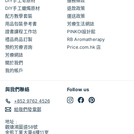
DIY手工皂原材
服務條款
DIY手工蠟燭原材
退款政策
配方教學套裝
運送政策
用品包裝參考書
芳療生活網誌
證書課程工作坊
PINKOI設計館
禮品商品訂製
RB Aromatherapy
預約芳療咨詢
Price.com.hk 店
芳療網誌
關於我們
我的帳戶
與我們聯絡
Follow us
Instagram
Facebook
Pinterest
+852 9762 4526
給我們發電郵
地址﹕
觀塘鴻圖道58號
金凱工業大廈4樓11室