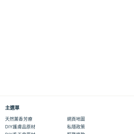
天然白蜂蠟粒 精制
Beeswax Beads White
Refined
$4
$
00
4
.
0
0
主選單
天然薰香芳療
網頁地圖
DIY護膚品原材
私隱政策