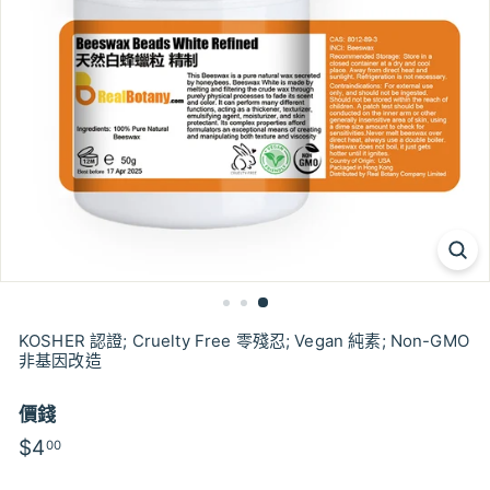
KOSHER 認證; Cruelty Free 零殘忍; Vegan 純素; Non-GMO
非基因改造
價錢
特
特
$4
$4.00
00
價
價