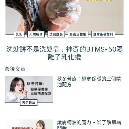
乳化
天然精油
洗髮護髮
界面活性劑
護膚基礎材料
洗髮餅不是洗髮皂﹕神奇的BTMS-50陽
離子乳化蠟
最後文章
秋冬芳療：驅寒保暖的三個精
油配方
天然精油
護膚精油的魔力 - 從了解肌膚
開始