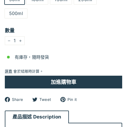
500ml
數量
−
+
有庫存，隨時發貨
運費
會於結賬時計算。
加進購物車
分
分
分
Share
Tweet
Pin it
享
享
享
到
到
到
Facebook
Twitter
pinterest
產品描述 Description