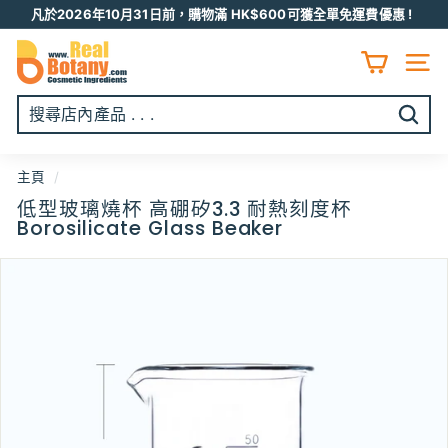
跳
凡於2026年10月31日前，購物滿 HK$600可獲全單免運費優惠 !
至
Pause
R
内
slideshow
容
E
網頁
A
L
開
B
始
O
搜
主頁
/
T
尋
低型玻璃燒杯 高硼矽3.3 耐熱刻度杯
A
Borosilicate Glass Beaker
N
Y