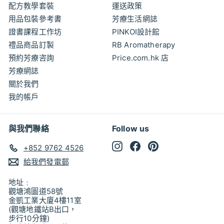
配方教學套裝
運送政策
用品包裝參考書
芳療生活網誌
證書課程工作坊
PINKOI設計館
禮品商品訂製
RB Aromatherapy
預約芳療咨詢
Price.com.hk 店
芳療網誌
關於我們
我的帳戶
與我們聯絡
Follow us
Instagram
Facebook
Pinterest
+852 9762 4526
給我們發電郵
地址﹕
觀塘鴻圖道58號
金凱工業大廈4樓11室
(觀塘地鐵站B出口，
步行10分鐘)