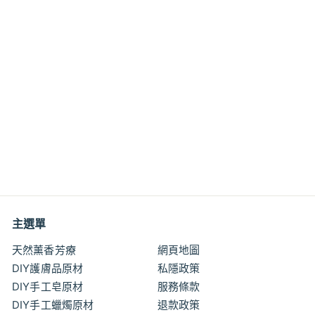
低型玻璃燒杯 高硼矽3.3
耐熱刻度杯 Borosilicate
Glass Beaker
$3
$
00
3
.
0
0
主選單
天然薰香芳療
網頁地圖
DIY護膚品原材
私隱政策
DIY手工皂原材
服務條款
DIY手工蠟燭原材
退款政策