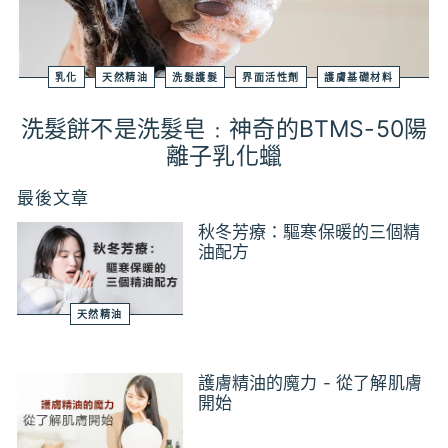
乳化
天然精油
洗髮護髮
界面活性劑
護膚基礎材料
洗髮餅不是洗髮皂﹕神奇的BTMS-50陽
離子乳化蠟
最後文章
秋冬芳療：驅寒保暖的三個精
油配方
天然精油
護膚精油的魔力 - 從了解肌膚
開始