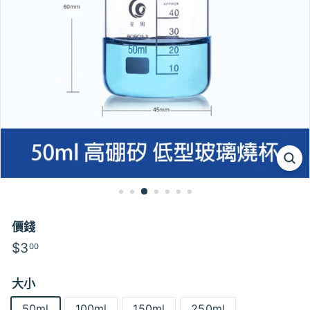
價錢
特
特
$3
$3.00
00
價
價
大小
50ml
100ml
150ml
250ml