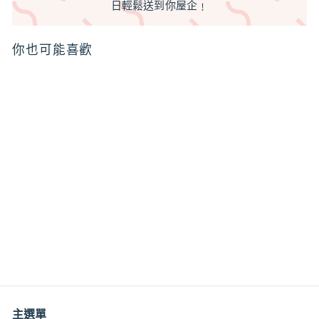
日輕鬆送到你屋企﹗
你也可能喜歡
葡萄籽油 妝品級 冷壓精
製 脫色脫味 Grapeseed
Oil RBD
$6
$
00
6
.
0
0
主選單