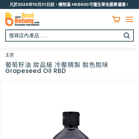
跳
凡於2026年10月31日前，購物滿 HK$600可獲全單免運費優惠 !
至
Pause
R
内
slideshow
容
E
網頁
A
L
開
B
始
O
搜
主頁
/
T
尋
葡萄籽油 妝品級 冷壓精製 脫色脫味
A
Grapeseed Oil RBD
N
Y