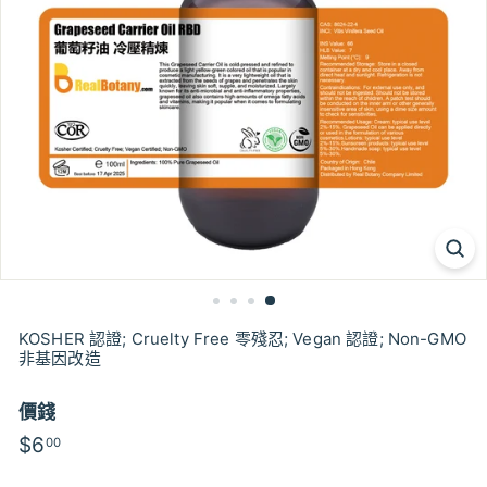
KOSHER 認證; Cruelty Free 零殘忍; Vegan 認證; Non-GMO
非基因改造
價錢
特
特
$6
$6.00
00
價
價