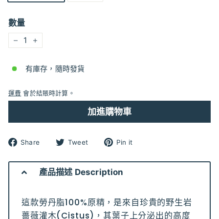
數量
−
+
有庫存，隨時發貨
運費
會於結賬時計算。
加進購物車
分
分
分
Share
Tweet
Pin it
享
享
享
到
到
到
Facebook
Twitter
pinterest
產品描述 Description
這款勞丹脂100%原精，是來自珍貴的野生岩
薔薇灌木(Cistus)，其葉子上分泌出的高度