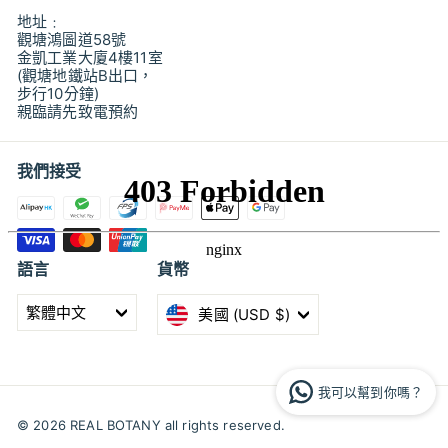
地址﹕
觀塘鴻圖道58號
金凱工業大廈4樓11室
(觀塘地鐵站B出口，
步行10分鐘)
親臨請先致電預約
我們接受
語言
貨幣
繁體中文
美國 (USD $)
我可以幫到你嗎？
© 2026 REAL BOTANY all rights reserved.