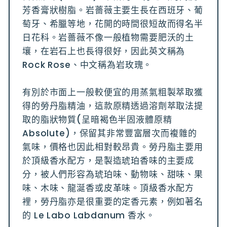
芳香膏狀樹脂。岩薔薇主要生長在西班牙、葡
萄牙、希臘等地，花開的時間很短故而得名半
日花科。岩薔薇不像一般植物需要肥沃的土
壤，在岩石上也長得很好，因此英文稱為
Rock Rose、中文稱為岩玫瑰。
有別於市面上一般較便宜的用蒸氣粗製萃取獲
得的勞丹脂精油，這款原精透過溶劑萃取法提
取的脂狀物質(呈暗褐色半固液體原精
Absolute)，保留其非常豐富層次而複雜的
氣味，價格也因此相對較昂貴。勞丹脂主要用
於頂級香水配方，是製造琥珀香味的主要成
分，被人們形容為琥珀味、動物味、甜味、果
味、木味、龍涎香或皮革味。頂級香水配方
裡，勞丹脂亦是很重要的定香元素，例如著名
的 Le Labo Labdanum 香水。