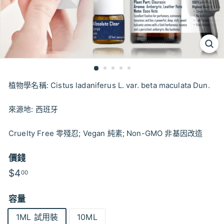
植物學名稱: Cistus ladaniferus L. var. beta maculata Dun.
來源地: 西班牙
Cruelty Free 零殘忍; Vegan 純素; Non-GMO 非基因改造
價錢
特
特
$4
$4.00
00
價
價
容量
1ML 試用裝
10ML