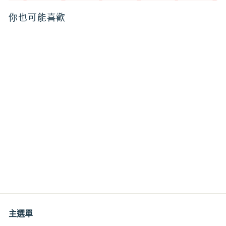
你也可能喜歡
野生岩薔薇勞丹脂100%
原精 Labdanum Wild
Absolute Clear 天然定
香
$4
$
00
4
.
0
0
主選單