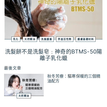
乳化
天然精油
洗髮護髮
界面活性劑
護膚基礎材料
洗髮餅不是洗髮皂﹕神奇的BTMS-50陽
離子乳化蠟
最後文章
秋冬芳療：驅寒保暖的三個精
油配方
天然精油