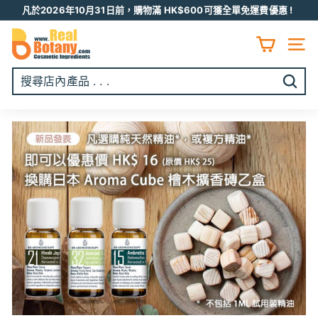
跳
凡於2026年10月31日前，購物滿 HK$600可獲全單免運費優惠 !
至
Pause
R
内
slideshow
容
E
網頁
A
L
開
B
始
O
搜
T
尋
A
N
Y