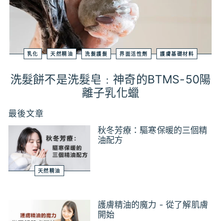
乳化
天然精油
洗髮護髮
界面活性劑
護膚基礎材料
洗髮餅不是洗髮皂﹕神奇的BTMS-50陽
離子乳化蠟
最後文章
秋冬芳療：驅寒保暖的三個精
油配方
天然精油
護膚精油的魔力 - 從了解肌膚
開始