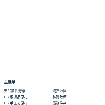
特價
有機真正薰衣草純露 無
添加 Lavender
Hydrosol Alcohol Free
特
$10
$
00
$11
$
00
價
1
1
1
0
.
.
0
0
0
主選單
0
天然薰香芳療
網頁地圖
DIY護膚品原材
私隱政策
DIY手工皂原材
服務條款