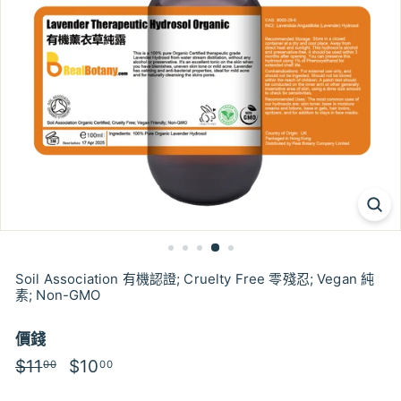
Soil Association 有機認證; Cruelty Free 零殘忍; Vegan 純
素; Non-GMO
價錢
特
$11
$11.00
特
$10
$10.00
00
00
價
價