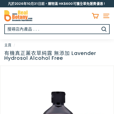
跳
凡於2026年10月31日前，購物滿 HK$600可獲全單免運費優惠 !
至
Pause
R
内
slideshow
容
E
網頁
A
L
開
B
始
O
搜
主頁
/
T
尋
有機真正薰衣草純露 無添加 Lavender
A
Hydrosol Alcohol Free
N
Y