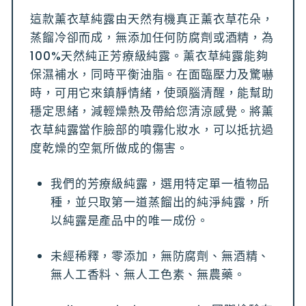
這款薰衣草純露由天然有機真正薰衣草花朵，
蒸餾冷卻而成，無添加任何防腐劑或酒精，為
100%天然純正芳療級純露。薰衣草純露能夠
保濕補水，同時平衡油脂。在面臨壓力及驚嚇
時，可用它來鎮靜情緒，使頭腦清醒，能幫助
穩定思緒，減輕燥熱及帶給您清涼感覺。將薰
衣草純露當作臉部的噴霧化妝水，可以抵抗過
度乾燥的空氣所做成的傷害。
我們的芳療級純露，選用特定單一植物品
種，並只取第一道蒸餾出的純淨純露，所
以純露是產品中的唯一成份。
未經稀釋，零添加，無防腐劑、無酒精、
無人工香料、無人工色素、無農藥。