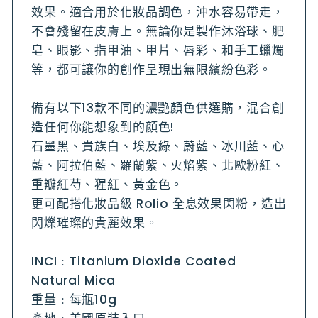
效果。適合用於化妝品調色，沖水容易帶走，
不會殘留在皮膚上。無論你是製作沐浴球、肥
皂、眼影、指甲油、甲片、唇彩、和手工蠟燭
等，都可讓你的創作呈現出無限繽紛色彩。
備有以下13款不同的濃艷顏色供選購，混合創
造任何你能想象到的顏色!
石墨黑、貴族白、埃及綠、蔚藍、冰川藍、心
藍、阿拉伯藍、羅蘭紫、火焰紫、北歐粉紅、
重瓣紅芍、猩紅、黃金色。
更可配搭化妝品級 Rolio 全息效果閃粉，造出
閃爍璀璨的貴麗效果。
INCI﹕Titanium Dioxide Coated
Natural Mica
重量﹕每瓶10g