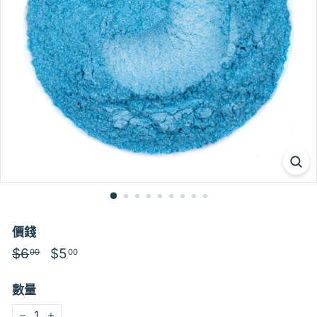
價錢
特
$6
$6.00
特
$5
$5.00
00
00
價
價
數量