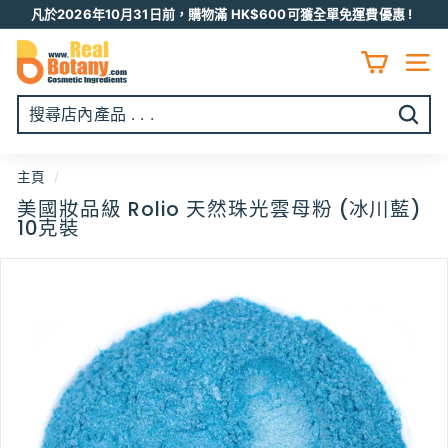
跳
凡於2026年10月31日前，購物滿 HK$600可獲全單免運費優惠 !
至
Pause
R
内
slideshow
容
E
網頁
A
L
開
B
始
O
搜
主頁
/
T
尋
美國妝品級 Rolio 天然珠光雲母粉 (冰川藍)
A
10克裝
N
Y