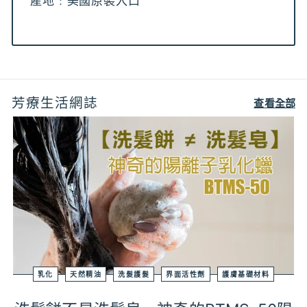
產地﹕美國原裝入口
芳療生活網誌
查看全部
乳化
天然精油
洗髮護髮
界面活性劑
護膚基礎材料