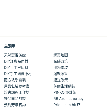
特價
美國妝品級 Rolio 天然珠
光雲母粉 (冰川藍) 10克
裝
特
特
$5
$
00
$6
$
00
價
價
6
5
.
.
0
0
0
0
主選單
天然薰香芳療
網頁地圖
DIY護膚品原材
私隱政策
DIY手工皂原材
服務條款
DIY手工蠟燭原材
退款政策
配方教學套裝
運送政策
用品包裝參考書
芳療生活網誌
證書課程工作坊
PINKOI設計館
禮品商品訂製
RB Aromatherapy
預約芳療咨詢
Price.com.hk 店