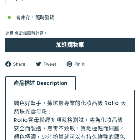
−
+
有庫存，隨時發貨
運費
會於結賬時計算。
加進購物車
分
分
分
Share
Tweet
Pin it
享
享
享
到
到
到
Facebook
Twitter
pinterest
產品描述 Description
調色好幫手，揀選最專業的化妝品級 Rolio 天
然珠光雲母粉﹗
Rolio雲母粉經多項嚴格測試，專為化妝品級
安全而製造，無毒不致敏，質地極輕而細膩。
顏色極濃，少許粉量就可以有持久鮮艷的顯色