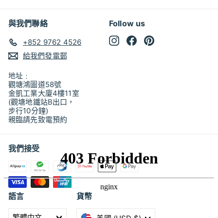
與我們聯絡
Follow us
Instagram
Facebook
Pinterest
+852 9762 4526
給我們發電郵
地址﹕
觀塘鴻圖道58號
金凱工業大廈4樓11室
(觀塘地鐵站B出口，
步行10分鐘)
親臨請先致電預約
我們接受
語言
貨幣
繁體中文