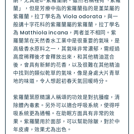
酮，尤其是α-紫羅蘭酮。雖然名稱裡有「紫羅
蘭」，但是芳療中指的紫羅蘭指的是堇菜屬的
紫羅蘭，拉丁學名為 Viola odorata，與一
般講十字花科的紫羅蘭屬的紫羅蘭，拉丁學名
為 Matthiola incana，两者並不相同。紫
羅蘭葉在天然香水工業中是很重要的氣味，是
高級香水原料之一，其氣味非常濃郁，需經過
高度稀釋後才會釋放出來，和其他精油混合
後，會具有新鮮的花香，以及很難在其他精油
中找到的類似乾草的氣味，像是身處大片青草
地的味道，令人想起初春天氣回暖時分。
紫羅蘭葉原精讓人稱頌的功效是對抗腫瘤，清
除體內毒素。另外可以適合呼吸系統，使得呼
吸系統更為通暢。在助眠方面具有非常的效
果。紫羅蘭用於面部，可以幫助除皺，對於中
年皮膚，效果尤為出色。