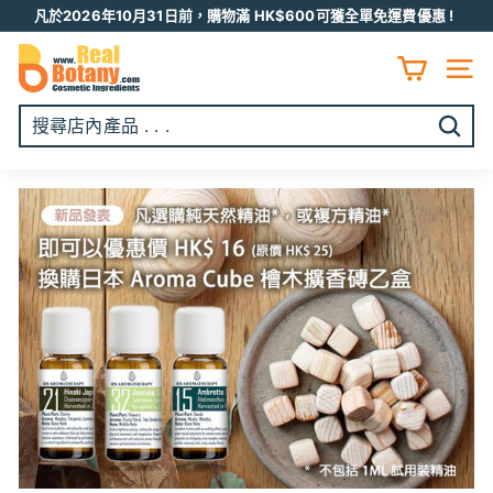
跳
凡於2026年10月31日前，購物滿 HK$600可獲全單免運費優惠 !
至
Pause
R
内
slideshow
容
E
網頁
A
L
開
B
始
O
搜
T
尋
A
N
Y