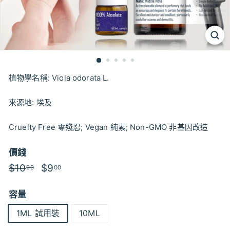
植物學名稱: Viola odorata L.
來源地: 埃及
Cruelty Free 零殘忍; Vegan 純素; Non-GMO 非基因改造
價錢
特
$10
$10.00
特
$9
$9.00
00
00
價
價
容量
1ML 試用裝
10ML