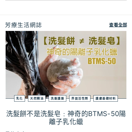
芳療生活網誌
查看全部
乳化
天然精油
洗髮護髮
界面活性劑
護膚基礎材料
洗髮餅不是洗髮皂﹕神奇的BTMS-50陽
離子乳化蠟