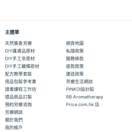
特
$9
$
00
$10
$
00
價
1
9
0
.
.
0
0
0
0
主選單
天然薰香芳療
網頁地圖
DIY護膚品原材
私隱政策
DIY手工皂原材
服務條款
DIY手工蠟燭原材
退款政策
配方教學套裝
運送政策
用品包裝參考書
芳療生活網誌
證書課程工作坊
PINKOI設計館
禮品商品訂製
RB Aromatherapy
預約芳療咨詢
Price.com.hk 店
芳療網誌
關於我們
我的帳戶