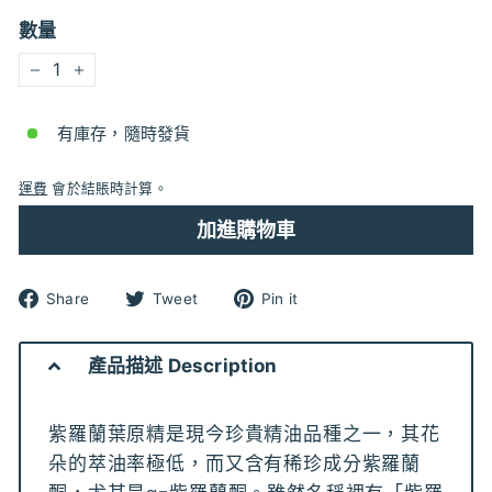
數量
−
+
有庫存，隨時發貨
運費
會於結賬時計算。
加進購物車
分
分
分
Share
Tweet
Pin it
享
享
享
到
到
到
Facebook
Twitter
pinterest
產品描述 Description
紫羅蘭葉原精是現今珍貴精油品種之一，其花
朵的萃油率極低，而又含有稀珍成分紫羅蘭