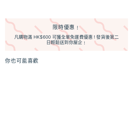
限時優惠﹗
凡購物滿 HK$600 可獲全單免運費優惠 ! 發貨後第二
日輕鬆送到你屋企﹗
你也可能喜歡
特價
紫羅蘭葉100%原精
Violet Leaf Absolute