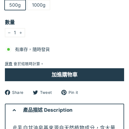
500g
1000g
數量
−
+
有庫存，隨時發貨
運費
會於結賬時計算。
加進購物車
分
分
分
Share
Tweet
Pin it
享
享
享
到
到
到
Facebook
Twitter
pinterest
產品描述 Description
此乳白甘油皂基來源自天然植物成分，含大量