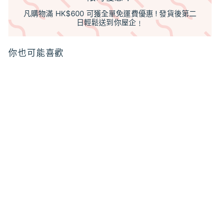
凡購物滿 HK$600 可獲全單免運費優惠 ! 發貨後第二
日輕鬆送到你屋企﹗
你也可能喜歡
特價
天然植物性乳白甘油保
濕皂基 White Glycerin
Soap Base (out of
stock) 需預訂, 先
whatsapp
特
$9
$
00
$11
$
00
價
1
9