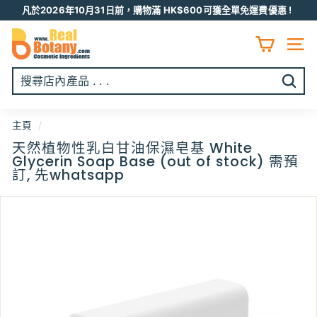
跳
凡於2026年10月31日前，購物滿 HK$600可獲全單免運費優惠 !
至
Pause
R
内
slideshow
容
E
網頁
A
L
開
B
始
O
搜
主頁
/
T
尋
天然植物性乳白甘油保濕皂基 White
A
Glycerin Soap Base (out of stock) 需預
N
訂, 先whatsapp
Y