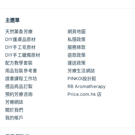
1
.
.
0
0
0
0
主選單
天然薰香芳療
網頁地圖
DIY護膚品原材
私隱政策
DIY手工皂原材
服務條款
DIY手工蠟燭原材
退款政策
配方教學套裝
運送政策
用品包裝參考書
芳療生活網誌
證書課程工作坊
PINKOI設計館
禮品商品訂製
RB Aromatherapy
預約芳療咨詢
Price.com.hk 店
芳療網誌
關於我們
我的帳戶