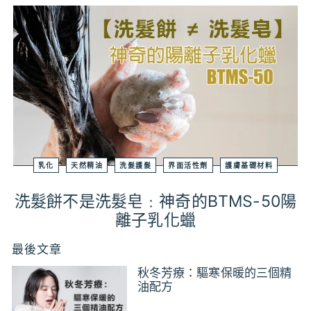
乳化
天然精油
洗髮護髮
界面活性劑
護膚基礎材料
洗髮餅不是洗髮皂﹕神奇的BTMS-50陽
離子乳化蠟
最後文章
秋冬芳療：驅寒保暖的三個精
油配方