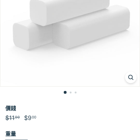
價錢
特
$11
$11.00
特
$9
$9.00
00
00
價
價
重量